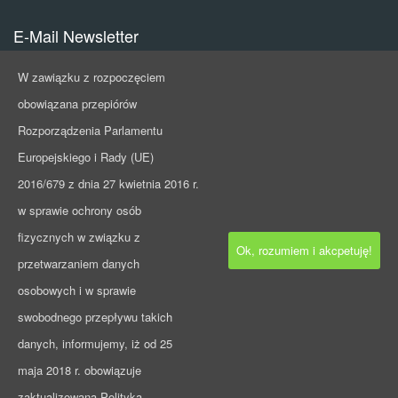
E-Mail Newsletter
W zawiązku z rozpoczęciem
Subskrypcja newslettera. Stałe, dokładne informacje o ofertach
obowiązana przepiórów
pracy i pracownikach.
Rozporządzenia Parlamentu
Europejskiego i Rady (UE)
2016/679 z dnia 27 kwietnia 2016 r.
w sprawie ochrony osób
fizycznych w związku z
ZAPISZ SIĘ
Ok, rozumiem i akcpetuję!
przetwarzaniem danych
osobowych i w sprawie
swobodnego przepływu takich
danych, informujemy, iż od 25
maja 2018 r. obowiązuje
zaktualizowana Polityka