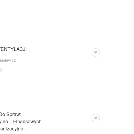
ENTYLACJI
usiewicz
cji
u
 Do Spraw:
yjno – Finansowych
anizacyjno –