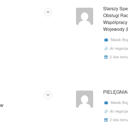
Starszy Spe
Obsługi Ra
Współpracy 
Wojewody (B
Marek Bog
do negocja
2 lata tem
PIELĘGNI
 NA CZAS ZASTĘPSTWA
Marek Bog
aw
do negocja
2 lata tem