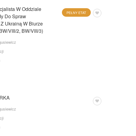
cjalista W Oddziale
PEŁNY ETAT
dy Do Spraw
Z Ukrainą W Biurze
W/VIII/2, BW/VIII/3)
usiewicz
cji
u
ARKA
usiewicz
cji
u