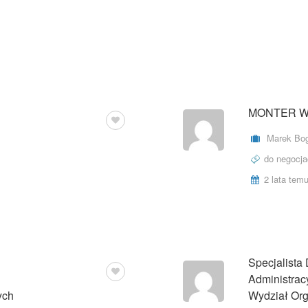
MONTER W
Marek Bog
do negocja
2 lata tem
Specjalista
 NA CZAS ZASTĘPSTWA
Administrac
ych
Wydział Org