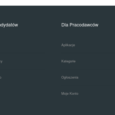
ndydatów
Dla Pracodawców
Aplikacje
cy
Kategorie
o
Ogłoszenia
Moje Konto