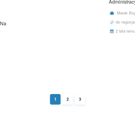
Administrac
Marek Bog
do negocja
 Na
2 lata tem
1
2
3