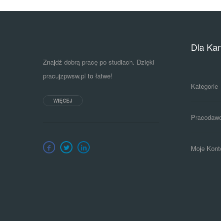
Dla Ka
Znajdź dobrą pracę po studiach. Dzięki
pracujzpwsw.pl to łatwe!
Kategorie
WIĘCEJ
Pracodaw
Moje Kont