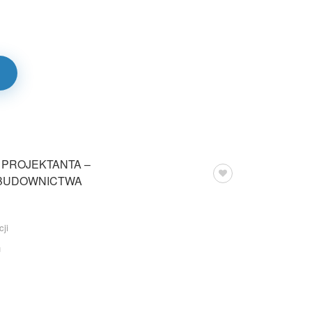
 PROJEKTANTA –
 BUDOWNICTWA
cji
u