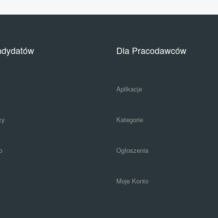
ndydatów
Dla Pracodawców
Aplikacje
cy
Kategorie
o
Ogłoszenia
Moje Konto