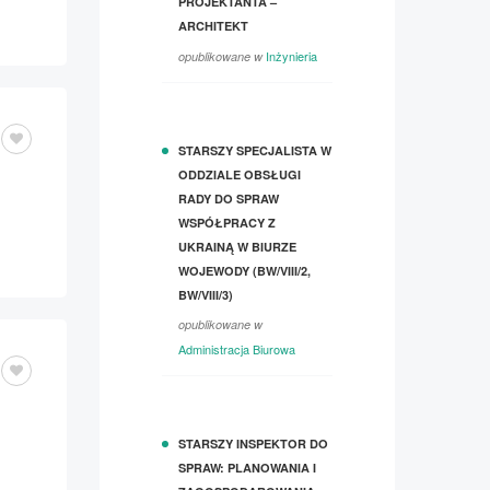
PROJEKTANTA –
ARCHITEKT
Inżynieria
opublikowane w
STARSZY SPECJALISTA W
ODDZIALE OBSŁUGI
RADY DO SPRAW
WSPÓŁPRACY Z
UKRAINĄ W BIURZE
WOJEWODY (BW/VIII/2,
BW/VIII/3)
opublikowane w
Administracja Biurowa
STARSZY INSPEKTOR DO
SPRAW: PLANOWANIA I