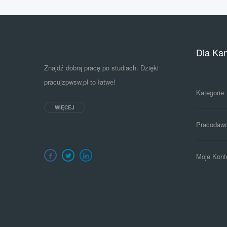
Dla Ka
Znajdź dobrą pracę po studiach. Dzięki
pracujzpwsw.pl to łatwe!
Kategorie
WIĘCEJ
Pracodaw
Moje Kont