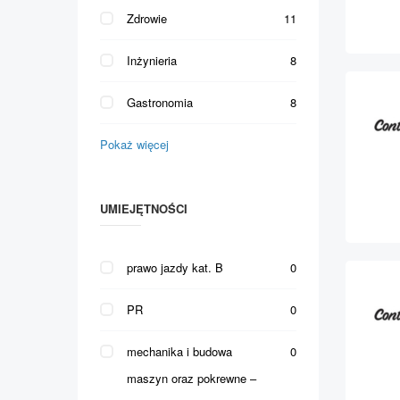
Zdrowie
11
Inżynieria
8
Gastronomia
8
Pokaż więcej
UMIEJĘTNOŚCI
prawo jazdy kat. B
0
PR
0
mechanika i budowa
0
maszyn oraz pokrewne –