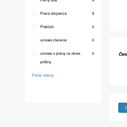
Praca dorywcza
8
Praktyki
0
umowa zlecenie
0
umowa o pracę na okres
0
próbny
Pokaż więcej