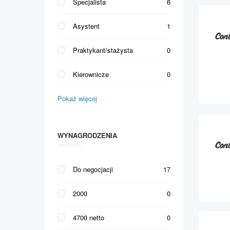
Specjalista
6
Asystent
1
Praktykant/stażysta
0
Kierownicze
0
Pokaż więcej
WYNAGRODZENIA
Do negocjacji
17
2000
0
4700 netto
0