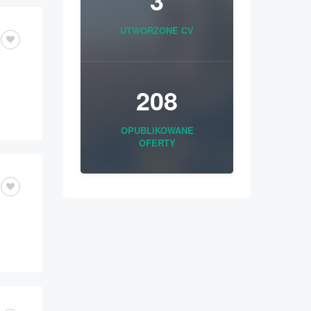
3
UTWORZONE CV
208
OPUBLIKOWANE
OFERTY