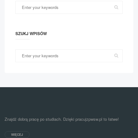
SZUKJ WPISÓW
Znajdź dobrą pracę po studiach. Dzięki pracujzpwsw.pl to łatwe!
WIĘCEJ