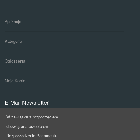
Aplikacje
Kategorie
Ogłoszenia
Moje Konto
E-Mail Newsletter
W zawiązku z rozpoczęciem
Subskrypcja newslettera. Stałe, dokładne informacje o ofertach
obowiązana przepiórów
pracy i pracownikach.
Rozporządzenia Parlamentu